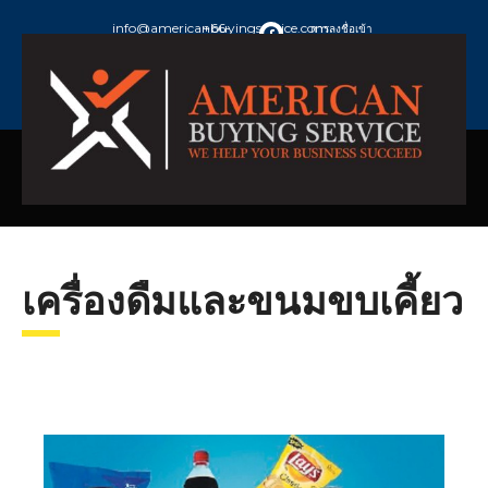
info@americanbuyingservice.com
+66-
การลงชื่อเข้า
973924632
ใช้ / สมัคร
สมาชิก
เครื่องดืมและขนมขบเคี้ยว